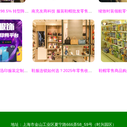
达芙妮中期净利暴跌98.5% 转型阵痛与行业警示
南充友商科技 服装鞋帽批发零售数字化解决方案
广州T恤批发新据点 迅印服装定制背后的生意链
鞋服连锁如何选？2025年零售收银系统排行榜深度解析
鞋帽零售商品购
地址：上海市金山工业区夏宁路666弄58_59号（时兴园区）