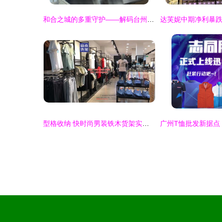
和合之城的多重守护——解码台州“放心消费”生态圈之鞋帽零售篇
型格收纳 快时尚男装铁木货架实拍图赏与零售新思路