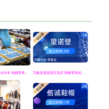
双节同欢庆 乐购在华丰 鞋帽零售市场迎来消费热潮
万载县望诺壁百货店 鞋帽零售的贴心选择