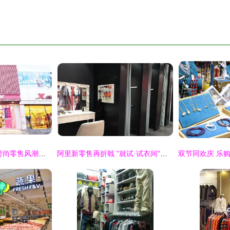
美爆妆扮 引领中国时尚零售风潮的领先品牌
阿里新零售再折戟 "就试·试衣间"悄然关停，鞋帽零售探索遇冷